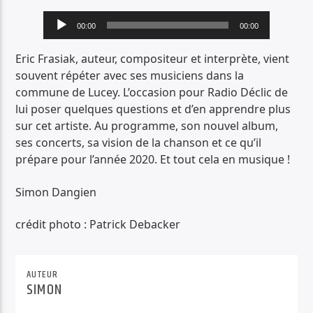
PISTE ACTUELLE
Lecteur
00:00
00:00
TITRE
audio
ARTISTE
Eric Frasiak, auteur, compositeur et interprète, vient
souvent répéter avec ses musiciens dans la
commune de Lucey. L’occasion pour Radio Déclic de
lui poser quelques questions et d’en apprendre plus
sur cet artiste. Au programme, son nouvel album,
ses concerts, sa vision de la chanson et ce qu’il
prépare pour l’année 2020. Et tout cela en musique !
Radio Déclic
Simon Dangien
crédit photo : Patrick Debacker
AUTEUR
SIMON