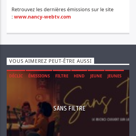
Retrouvez les dernières émissions sur le site
:
www.nancy-webtv.com
VOUS AIMEREZ PEUT-ÊTRE AUSSI
DÉCLIC
ÉMISSIONS
FILTRE
HIND
JEUNE
JEUNES
MENTAL
RADIO
SANTÉ
SOCIÉTÉ
SANS FILTRE