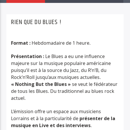
PISTE ACTUELLE
JUNGLE FEVER
RIEN QUE DU BLUES !
TOUT LE ROCK UNDERGROUND PRÉSENTÉ PAR SYNED TONETTA
Format :
Hebdomadaire de 1 heure.
Présentation :
Le Blues a eu une influence
majeure sur la musique populaire américaine
Radio Déclic
puisqu’il est à la source du Jazz, du R’n’B, du
Rock’n’Roll jusqu’aux musiques actuelles.
« Nothing But the Blues »
se veut le fédérateur
de tous les Blues. Du traditionnel au blues rock
actuel.
L’émission offre un espace aux musiciens
Lorrains et à la particularité de
présenter de la
musique en Live
et des interviews
.