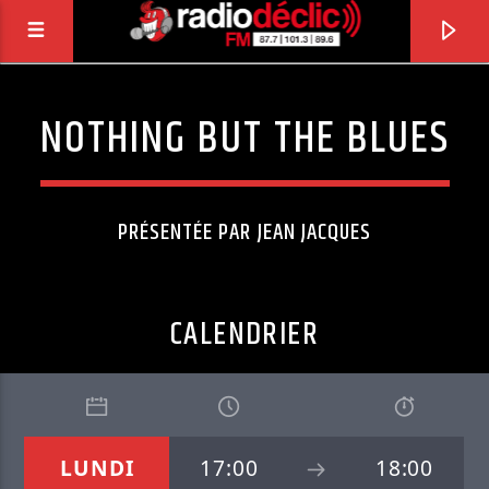
NOTHING BUT THE BLUES
RADIO DÉCLIC
VOTRE RADIO ASSOCIATIVE EN TERRES DE
LORRAINE
PRÉSENTÉE PAR JEAN JACQUES
CALENDRIER
LUNDI
17:00
18:00