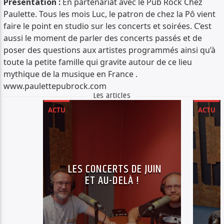
Présentation :
En partenariat avec le Pub Rock Chez
PISTE ACTUELLE
Paulette. Tous les mois Luc, le patron de chez la Pô vient
MA MÉMOIRE EN CHANSON
faire le point en studio sur les concerts et soirées. C’est
LES SOUVENIRS EN MUSIQUE D'ANDRÉ DEJAUNE
aussi le moment de parler des concerts passés et de
poser des questions aux artistes programmés ainsi qu’à
toute la petite famille qui gravite autour de ce lieu
mythique de la musique en France .
www.paulettepubrock.com
Les articles
ACTU
ACTU
Radio Déclic
LES CONCERTS DE JUIN
ET AU-DELÀ !