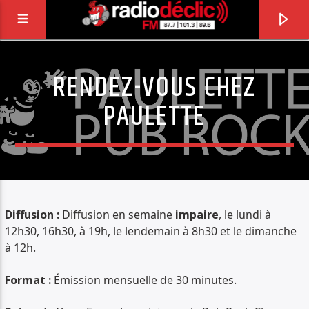
RENDEZ-VOUS CHEZ
RADIO DÉCLIC
PAULETTE
VOTRE RADIO ASSOCIATIVE EN TERRES DE
LORRAINE
Diffusion :
Diffusion en semaine
im
paire
, le lundi à
12h30, 16h30, à 19h, le lendemain à 8h30 et le dimanche
à 12h.
Format :
Émission mensuelle de 30 minutes.