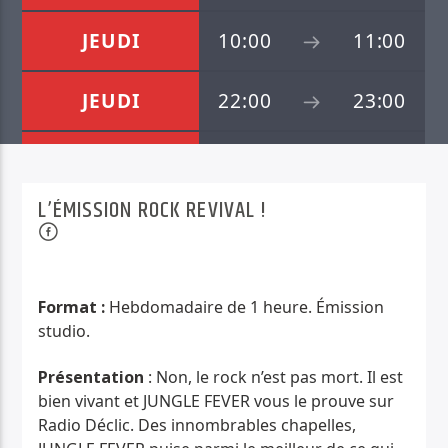
PISTE ACTUELLE
JEUDI
10:00
11:00
LIKE A RAINBOW
WARLUS
JEUDI
22:00
23:00
SAMEDI
20:00
21:00
L’ÉMISSION ROCK REVIVAL !
DIMANCHE
10:00
11:00
Radio Déclic
Format :
Hebdomadaire de 1 heure. Émission
studio.
Présentation
:
Non, le rock n’est pas mort. Il est
bien vivant et JUNGLE FEVER vous le prouve sur
Radio Déclic.
Des innombrables chapelles,