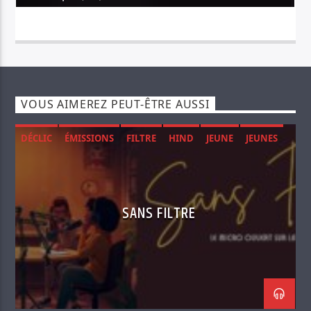
VOUS AIMEREZ PEUT-ÊTRE AUSSI
DÉCLIC
ÉMISSIONS
FILTRE
HIND
JEUNE
JEUNES
MENTAL
RADIO
SANTÉ
SOCIÉTÉ
SANS FILTRE