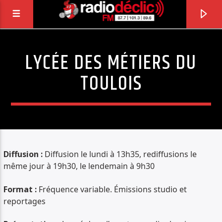
LYCÉE DES MÉTIERS DU
RADIO DÉCLIC
TOULOIS
VOTRE RADIO ASSOCIATIVE EN TERRES DE
LORRAINE
Diffusion :
Diffusion le lundi à 13h35, rediffusions le
même jour à 19h30, le lendemain à 9h30
Format :
Fréquence variable. Émissions studio et
reportages