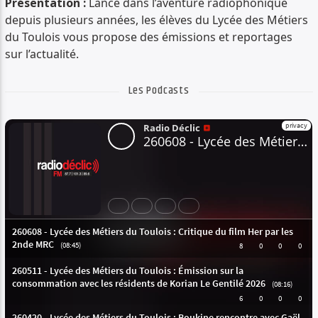
Présentation :
Lancé dans l’aventure radiophonique
PISTE ACTUELLE
depuis plusieurs années, les élèves du Lycée des Métiers
ANDRÉ
du Toulois vous propose des émissions et reportages
BODH'AKTAN
sur l’actualité.
Les Podcasts
Radio Déclic