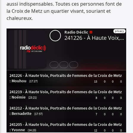
aussi indispensables. Toutes ces personnes font de
PISTE ACTUELLE
la Croix de Metz un quartier vivant, souriant et
THE BEAT GOES ON
chaleureux.
LA MUSIQUE BEAT ET AU-DELÀ
Radio Déclic