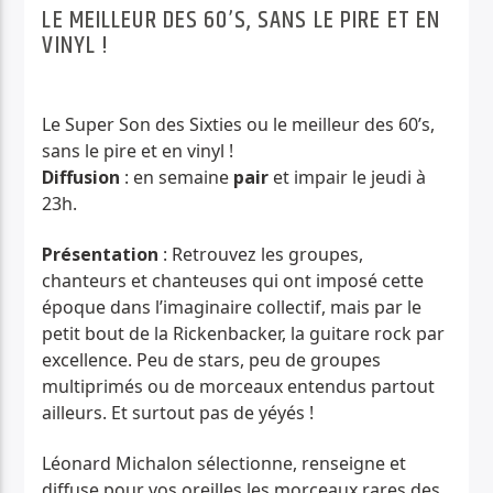
LE MEILLEUR DES 60’S, SANS LE PIRE ET EN
PISTE ACTUELLE
VINYL !
MA MÉMOIRE EN CHANSON
LES SOUVENIRS EN MUSIQUE D'ANDRÉ DEJAUNE
Le Super Son des Sixties ou le meilleur des 60’s,
sans le pire et en vinyl !
Diffusion
: en semaine
pair
et impair le jeudi à
23h.
Présentation
: Retrouvez les groupes,
Radio Déclic
chanteurs et chanteuses qui ont imposé cette
époque dans l’imaginaire collectif, mais par le
petit bout de la Rickenbacker, la guitare rock par
excellence. Peu de stars, peu de groupes
multiprimés ou de morceaux entendus partout
ailleurs. Et surtout pas de yéyés !
Léonard Michalon sélectionne, renseigne et
diffuse pour vos oreilles les morceaux rares des