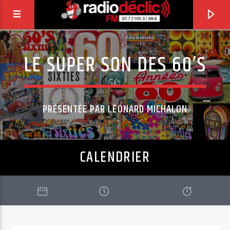
LE SUPER SON DES 60’S
RADIO DÉCLIC
VOTRE RADIO ASSOCIATIVE EN TERRES DE
LORRAINE
PRÉSENTÉE PAR LÉONARD MICHALON
CALENDRIER