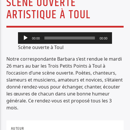
SCÈNE OUVERTE
PISTE ACTUELLE
ARTISTIQUE À TOUL
THE BEAT GOES ON
LA MUSIQUE BEAT ET AU-DELÀ
Lecteur
00:00
00:00
audio
Scène ouverte à Toul
Notre correspondante Barbara s’est rendue le mardi
26 mars au bar les Trois Petits Points à Toul à
Radio Déclic
l’occasion d’une scène ouverte. Poètes, chanteurs,
slameurs et musiciens, amateurs et novices, s’étaient
donné rendez-vous pour échanger, chanter, écouter
les œuvres de chacun dans une bonne humeur
générale. Ce rendez-vous est proposé tous les 3
mois.
AUTEUR