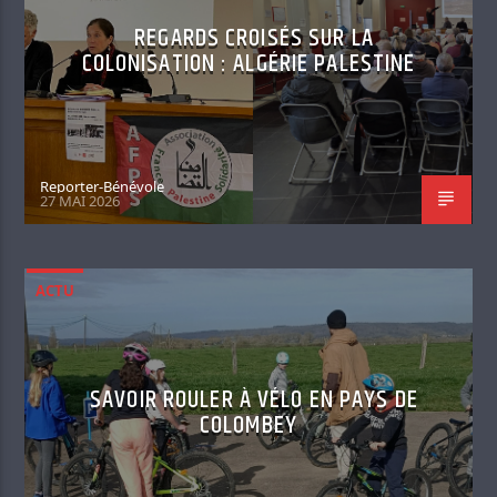
REGARDS CROISÉS SUR LA
COLONISATION : ALGÉRIE PALESTINE
Reporter-Bénévole
27 MAI 2026
ACTU
SAVOIR ROULER À VÉLO EN PAYS DE
COLOMBEY