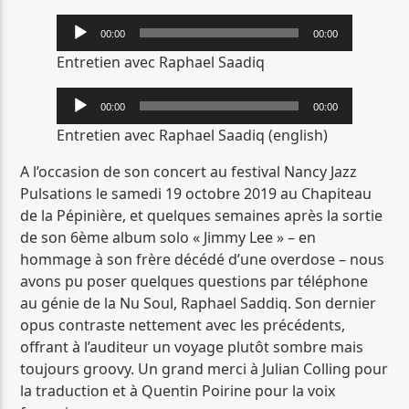
PISTE ACTUELLE
Lecteur
00:00
00:00
18 MISS JOAN.MP3
audio
Entretien avec Raphael Saadiq
18 MISS JOAN.MP3
Lecteur
00:00
00:00
audio
Entretien avec Raphael Saadiq (english)
A l’occasion de son concert au festival Nancy Jazz
Pulsations le samedi 19 octobre 2019 au Chapiteau
Radio Déclic
de la Pépinière, et quelques semaines après la sortie
de son 6ème album solo « Jimmy Lee » – en
hommage à son frère décédé d’une overdose – nous
avons pu poser quelques questions par téléphone
au génie de la Nu Soul, Raphael Saddiq. Son dernier
opus contraste nettement avec les précédents,
offrant à l’auditeur un voyage plutôt sombre mais
toujours groovy. Un grand merci à Julian Colling pour
la traduction et à Quentin Poirine pour la voix