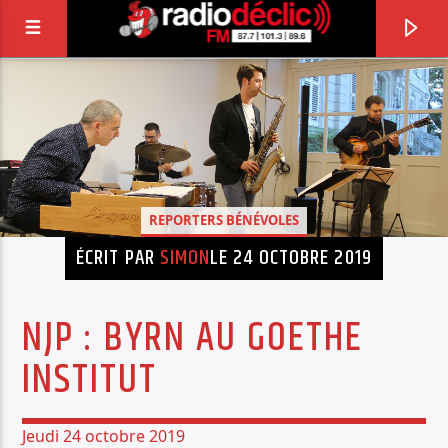
RADIO DÉCLIC
VOTRE RADIO ASSOCIATIVE EN TERRES DE
LORRAINE
REPORTERS BÉNÉVOLES
ÉCRIT PAR
SIMON
LE 24 OCTOBRE 2019
NJP : BYRN AU GOETHE
INSTITUT
Jeudi 24 octobre 2019