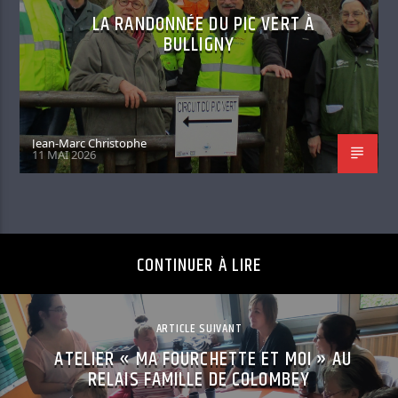
LA RANDONNÉE DU PIC VERT À
BULLIGNY
Jean-Marc Christophe
11 MAI 2026
CONTINUER À LIRE
ARTICLE SUIVANT
ATELIER « MA FOURCHETTE ET MOI » AU
RELAIS FAMILLE DE COLOMBEY