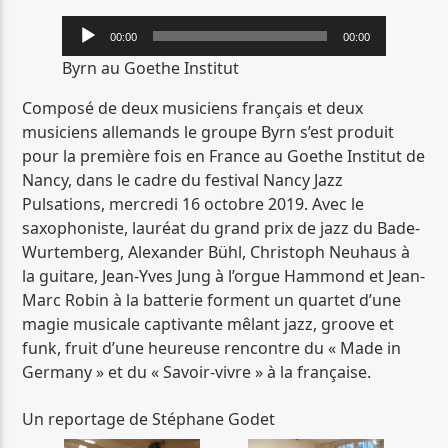
PISTE ACTUELLE
Lecteur
00:00
00:00
26-AUDIOTRACK 26.WAV
audio
Byrn au Goethe Institut
26-AUDIOTRACK 26.WAV
Composé de deux musiciens français et deux
musiciens allemands le groupe Byrn s’est produit
pour la première fois en France au Goethe Institut de
Nancy, dans le cadre du festival Nancy Jazz
Pulsations, mercredi 16 octobre 2019. Avec le
saxophoniste, lauréat du grand prix de jazz du Bade-
Radio Déclic
Wurtemberg, Alexander Bühl, Christoph Neuhaus à
la guitare, Jean-Yves Jung à l’orgue Hammond et Jean-
Marc Robin à la batterie forment un quartet d’une
magie musicale captivante mêlant jazz, groove et
funk, fruit d’une heureuse rencontre du « Made in
Germany » et du « Savoir-vivre » à la française.
Un reportage de Stéphane Godet