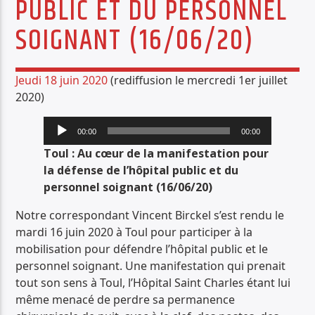
PUBLIC ET DU PERSONNEL
PISTE ACTUELLE
SOIGNANT (16/06/20)
08 CLOSE ONE YESTERDAY.MP3
08 CLOSE ONE YESTERDAY.MP3
Jeudi 18 juin 2020
(rediffusion le mercredi 1er juillet
2020)
Lecteur
00:00
00:00
audio
Toul : Au cœur de la manifestation pour
Radio Déclic
la défense de l’hôpital public et du
personnel soignant (16/06/20)
Notre correspondant Vincent Birckel s’est rendu le
mardi 16 juin 2020 à Toul pour participer à la
mobilisation pour défendre l’hôpital public et le
personnel soignant. Une manifestation qui prenait
tout son sens à Toul, l’Hôpital Saint Charles étant lui
même menacé de perdre sa permanence