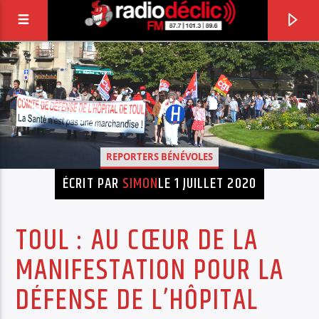
RADIO DÉCLIC
VOTRE RADIO ASSOCIATIVE EN TERRES DE
LORRAINE
REPORTERS BÉNÉVOLES
ÉCRIT PAR
SIMON
LE 1 JUILLET 2020
TOUL : AU CŒUR DE LA
MANIFESTATION POUR LA
DÉFENSE DE L’HÔPITAL