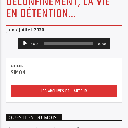
DÉCONFINEMENT, LA VIE
PISTE ACTUELLE
EN DÉTENTION…
IMPRESSIONS JAZZ
TOUTE L'ACTUALITÉ DES JAZZ
Ju
in / Juillet 2020
Lecteur
00:00
00:00
audio
AUTEUR
Radio Déclic
SIMON
LES ARCHIVES DE L'AUTEUR
QUESTION DU MOIS :