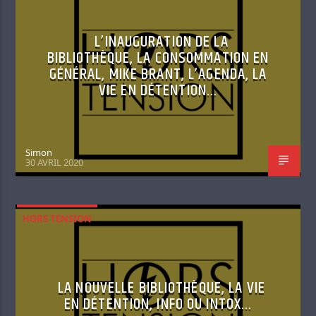
L’INAUGURATION DE LA
BIBLIOTHÈQUE, LA CONSOMMATION EN
GÉNÉRAL, MIKE BRANT, L’AGENDA, LA
VIE EN DÉTENTION…
Simon
30 AVRIL 2020
HORS TENSION
LA NOUVELLE BIBLIOTHÈQUE, LA VIE
EN DÉTENTION, INFO OU INTOX…