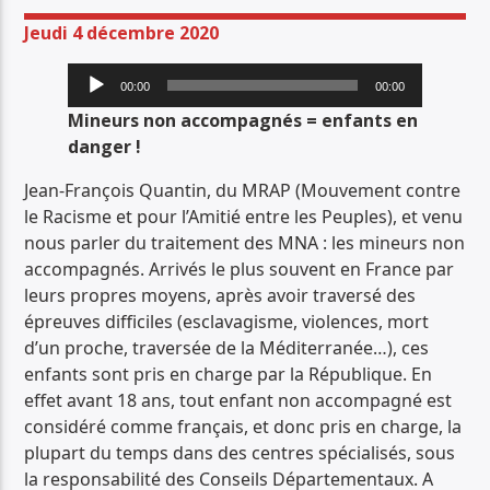
PISTE ACTUELLE
Jeudi 4 décembre 2020
JUNGLE FEVER
Lecteur
TOUT LE ROCK UNDERGROUND PRÉSENTÉ PAR SYNED TONETTA
00:00
00:00
audio
Mineurs non accompagnés = enfants en
danger !
Jean-François Quantin, du MRAP (Mouvement contre
le Racisme et pour l’Amitié entre les Peuples), et venu
nous parler du traitement des MNA : les mineurs non
Radio Déclic
accompagnés. Arrivés le plus souvent en France par
leurs propres moyens, après avoir traversé des
épreuves difficiles (esclavagisme, violences, mort
d’un proche, traversée de la Méditerranée…), ces
enfants sont pris en charge par la République. En
effet avant 18 ans, tout enfant non accompagné est
considéré comme français, et donc pris en charge, la
plupart du temps dans des centres spécialisés, sous
la responsabilité des Conseils Départementaux. A