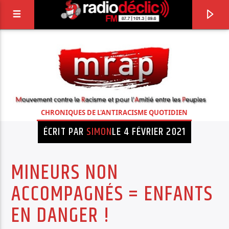
RADIO DÉCLIC
VOTRE RADIO ASSOCIATIVE EN TERRES DE
LORRAINE
CHRONIQUES DE L'ANTIRACISME QUOTIDIEN
ÉCRIT PAR
SIMON
LE 4 FÉVRIER 2021
MINEURS NON
ACCOMPAGNÉS = ENFANTS
EN DANGER !