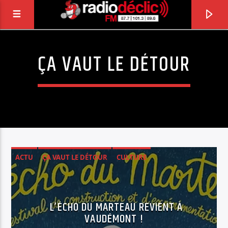
ÇA VAUT LE DÉTOUR
RADIO DÉCLIC
VOTRE RADIO ASSOCIATIVE EN TERRES DE
LORRAINE
ACTU
ÇA VAUT LE DÉTOUR
CULTURE
L’ÉCHO DU MARTEAU REVIENT À
VAUDÉMONT !