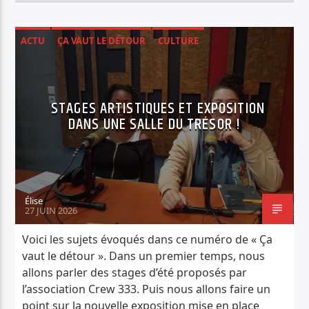
ACTU
ÇA VAUT LE DÉTOUR
CULTURE
STAGES ARTISTIQUES ET EXPOSITION
DANS UNE SALLE DU TRÉSOR !
Élise
27 JUIN 2026
Voici les sujets évoqués dans ce numéro de « Ça
vaut le détour ». Dans un premier temps, nous
allons parler des stages d’été proposés par
l’association Crew 333. Puis nous allons faire un
point sur la nouvelle exposition mise en place