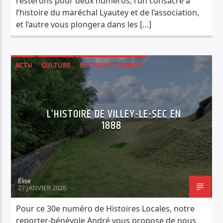
resterons pour deux numéros, l’un consacré à
l’histoire du maréchal Lyautey et de l’association,
et l’autre vous plongera dans les […]
ACTU
CULTURE
HISTOIRES LOCALES
L’HISTOIRE DE VILLEY-LE-SEC EN
1888
Élise
27 JANVIER 2026
Pour ce 30e numéro de Histoires Locales, notre
reporter-bénévole André vous propose de nous