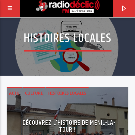
HISTOIRES LOCALES
RADIO DÉCLIC
VOTRE RADIO ASSOCIATIVE EN TERRES DE
LORRAINE
ACTU
CULTURE
HISTOIRES LOCALES
DÉCOUVREZ L’HISTOIRE DE MÉNIL-LA-
TOUR !