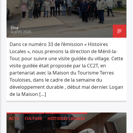
PISTE ACTUELLE
JUNGLE FEVER
TOUT LE ROCK UNDERGROUND PRÉSENTÉ PAR SYNED TONETTA
Élise
4 JUIN 2026
Dans ce numéro 33 de l’émission « Histoires
Locales », nous prenons la direction de Ménil-la-
Tour, pour suivre une visite guidée du village. Cette
visite guidée était proposée par la CC2T, en
Radio Déclic
partenariat avec la Maison du Tourisme Terres
Touloises, dans le cadre de la semaine du
développement durable , début mai dernier. Logan
de la Maison […]
ACTU
CULTURE
HISTOIRES LOCALES