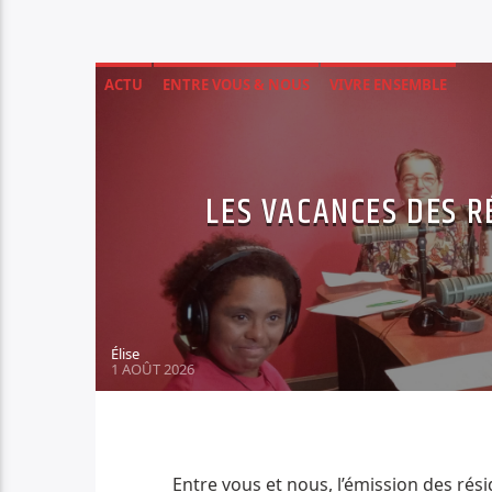
ACTU
ENTRE VOUS & NOUS
VIVRE ENSEMBLE
LES VACANCES DES R
Élise
1 AOÛT 2026
Entre vous et nous, l’émission des rés