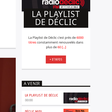
LA PLAYLIST
DE DÉCLIC
La Playlist de Déclic c'est près de
6000
titres
constamment renouvelés dans
plus de
60 [...]
+ D'INFOS
A VENIR
LA PLAYLIST DE DÉCLIC
00:00
DÉCLIC MIDI