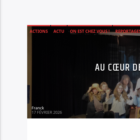
ACTIONS
ACTU
ON EST CHEZ VOUS !
REPORTAGES
AU CŒUR DE
Franck
17 FÉVRIER 2026