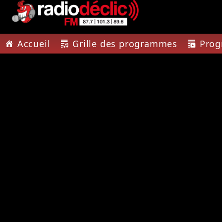
Accueil
Grille des programmes
Pro
PISTE A
RADIO DÉCLIC
RAST
VOTRE RADIO
09
ASSOCIATIVE EN
TERRES DE LORRAINE