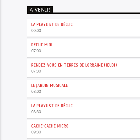
A VENIR
LA PLAYLIST DE DÉCLIC
00:00
DÉCLIC MIDI
07:00
RENDEZ-VOUS EN TERRES DE LORRAINE (JEUDI)
07:30
LE JARDIN MUSICALE
08:00
LA PLAYLIST DE DÉCLIC
08:30
CACHE-CACHE MICRO
09:30