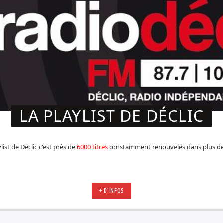
LA PLAYLIST DE DÉCLIC
list de Déclic c'est près de
6000 titres
constamment renouvelés dans plus d
+ D'INFOS