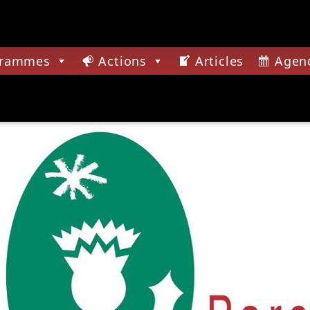
grammes
Actions
Articles
Agen
CTUELLE
TION
ONTEURS