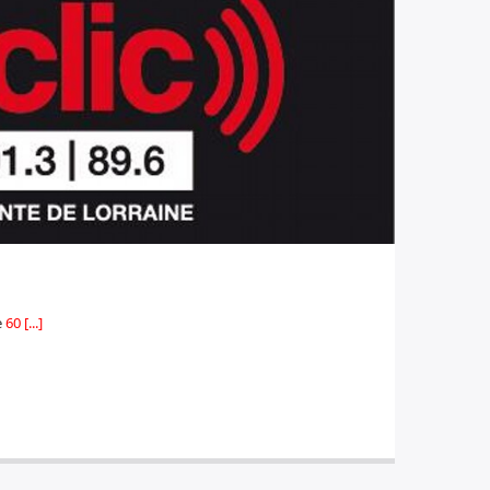
e
60 [...]