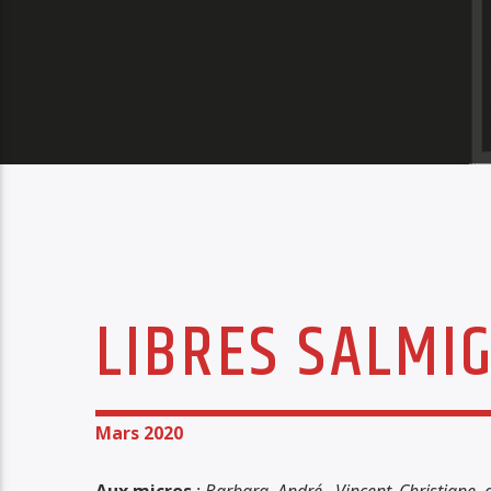
LIBRES SALMI
Mars 2020
Aux micros
:
Barbara, André , Vincent ,Christiane ,a