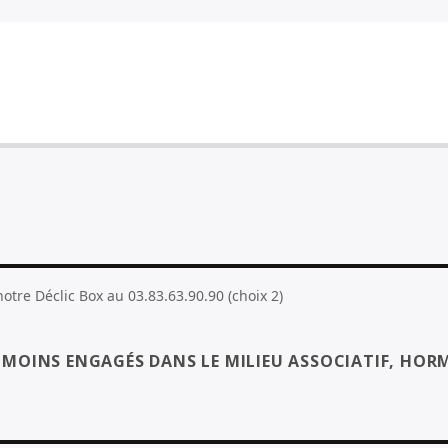
flèches
haut/bas
pour
augmenter
ou
diminuer
le
volume.
tre Déclic Box au 03.83.63.90.90 (choix 2)
S MOINS ENGAGÉS DANS LE MILIEU ASSOCIATIF, HORM