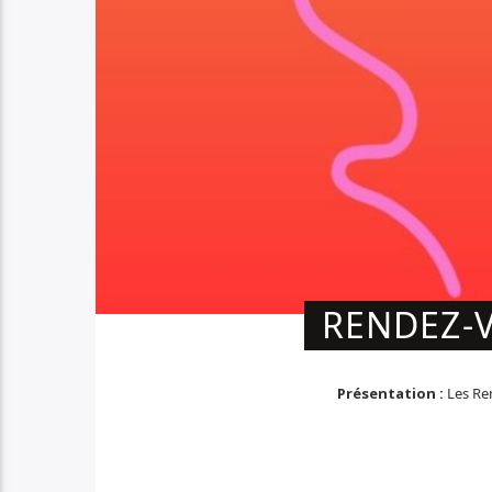
RENDEZ-V
Présentation :
Les Ren