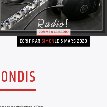
COMME À LA RADIO
ÉCRIT PAR
SIMON
LE 6 MARS 2020
GONDIS
vec la participation d’Elsa