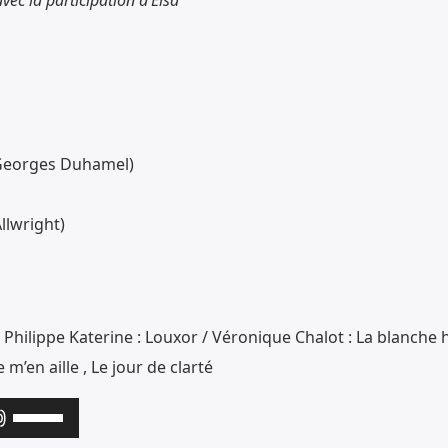
e Georges Duhamel)
llwright)
 Philippe Katerine : Louxor / Véronique Chalot : La blanche
e m’en aille , Le jour de clarté
Utilisez
les