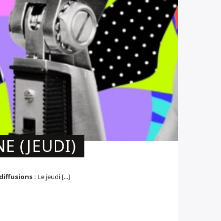
E (JEUDI)
diffusions :
Le jeudi [...]