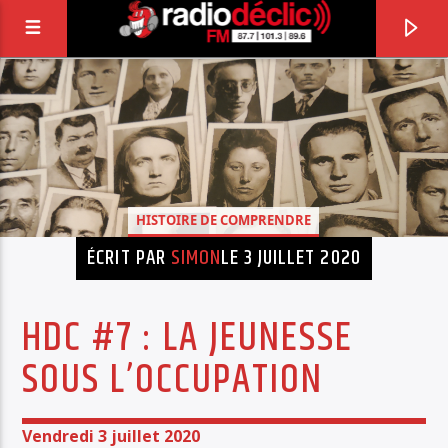
RADIO DÉCLIC
VOTRE RADIO ASSOCIATIVE EN TERRES DE
LORRAINE
HISTOIRE DE COMPRENDRE
ÉCRIT PAR
SIMON
LE 3 JUILLET 2020
HDC #7 : LA JEUNESSE
SOUS L’OCCUPATION
Vendredi 3 juillet 2020