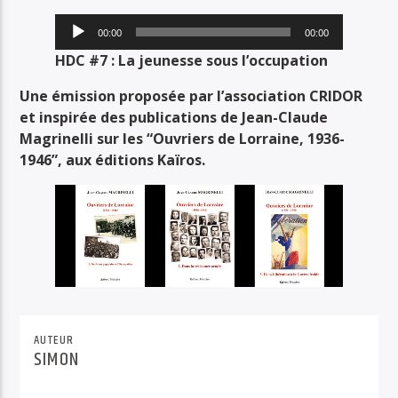
PISTE ACTUELLE
Lecteur
00:00
00:00
JUNGLE FEVER
audio
HDC #7 : La jeunesse sous l’occupation
TOUT LE ROCK UNDERGROUND PRÉSENTÉ PAR SYNED TONETTA
Une émission proposée par l’association CRIDOR
et inspirée des publications de Jean-Claude
Magrinelli sur les “Ouvriers de Lorraine, 1936-
1946”, aux éditions Kaïros.
Radio Déclic
AUTEUR
SIMON