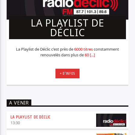
LA PLAYLIST DE
DÉCLIC
La Playlist de Déclic c'est près de
6000 titres
constamment
renouvelés dans plus de
60 [...]
+ D'INFOS
A VENIR
LA PLAYLIST DE DÉCLIC
13:30