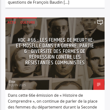
questions de François Baudin […]
ACTU
CULTURE
1
HISTOIRE DE COMPRENDRE
HDC #66 : LES FEMMES DE MEURTHE-
ET-MOSELLE DANS LA GUERRE. PARTIE
6 : DIVERSITÉ DES FORMES DE
RÉPRESSION CONTRE LES
RÉSISTANTES COMMUNISTES
Élise
9 JUIN 2025
Dans cette 66e émission de « Histoire de
Comprendre », on continue de parler de la place
des femmes du département durant la Seconde