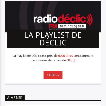
LA PLAYLIST DE
DÉCLIC
La Playlist de Déclic c'est près de
6000 titres
constamment
renouvelés dans plus de
60 [...]
+ D'INFOS
A VENIR