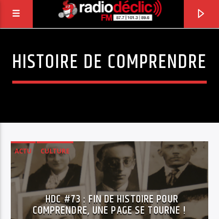
HISTOIRE DE COMPRENDRE
RADIO DÉCLIC
VOTRE RADIO ASSOCIATIVE EN TERRES DE
LORRAINE
ACTU
CULTURE
HISTOIRE DE COMPRENDRE
HDC #73 : FIN DE HISTOIRE POUR
COMPRENDRE, UNE PAGE SE TOURNE !