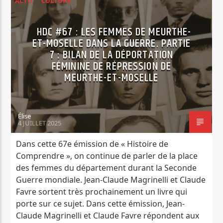
ACTU
CULTURE
HISTOIRE DE COMPRENDRE
HDC #67 : LES FEMMES DE MEURTHE-
ET-MOSELLE DANS LA GUERRE. PARTIE
7 : BILAN DE LA DÉPORTATION
FÉMININE DE RÉPRESSION DE
MEURTHE-ET-MOSELLE
Élise
4 JUILLET 2025
Dans cette 67e émission de « Histoire de
Comprendre », on continue de parler de la place
des femmes du département durant la Seconde
Guerre mondiale. Jean-Claude Magrinelli et Claude
Favre sortent très prochainement un livre qui
porte sur ce sujet. Dans cette émission, Jean-
Claude Magrinelli et Claude Favre répondent aux