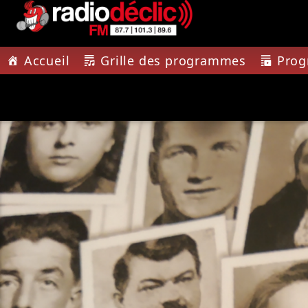
Accueil
Grille des programmes
Pro
PISTE A
RADIO DÉCLIC
IMPRE
VOTRE RADIO
TOUTE L'
ASSOCIATIVE EN
TERRES DE LORRAINE