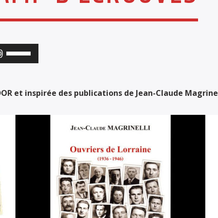
Utilisez
les
flèches
R et inspirée des publications de Jean-Claude Magrinell
haut/bas
pour
augmenter
ou
diminuer
le
volume.