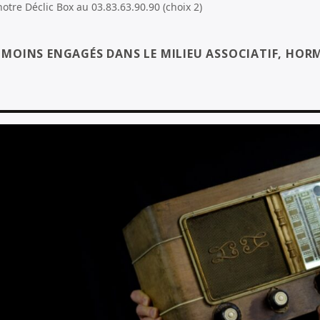
tre Déclic Box au 03.83.63.90.90 (choix 2)
S MOINS ENGAGÉS DANS LE MILIEU ASSOCIATIF, HORM