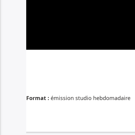
Format :
émission studio h
ebdomadaire