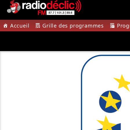
Accueil
Grille des programmes
Pro
PISTE A
RADIO DÉCLIC
ARCHI
VOTRE RADIO
PASCAL 
ASSOCIATIVE EN
TERRES DE LORRAINE