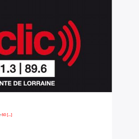
e
60 [...]