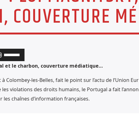
N, COUVERTURE M
Utilisez
les
gal et le charbon, couverture médiatique…
flèches
à Colombey-les-Belles, fait le point sur l’actu de l’Union E
haut/bas
s violations des droits humains, le Portugal a fait l’annon
pour
 les chaînes d’information françaises.
augmenter
ou
diminuer
le
volume.