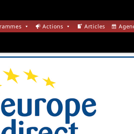
grammes
Actions
Articles
Agen
CTUELLE
BALD
AYERBE