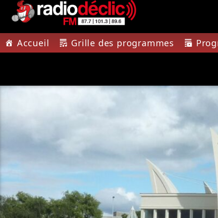
Accueil
Grille des programmes
Pro
PISTE A
RADIO DÉCLIC
IMPRE
VOTRE RADIO
TOUTE L'
ASSOCIATIVE EN
TERRES DE LORRAINE