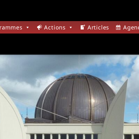
grammes
Actions
Articles
Agen
CTUELLE
SSIONS JAZZ
ACTUALITÉ DES JAZZ