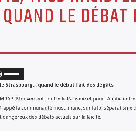
QUAND LE DÉBAT F
Utilisez
les
de Strasbourg… quand le débat fait des dégâts
flèches
MRAP (Mouvement contre le Racisme et pour l’Amitié entre l
haut/bas
 ont frappé la communauté musulmane, sur la loi séparatisme
pour
t dangereux des débats actuels sur la laïcité.
augmenter
ou