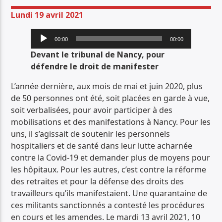
PISTE ACTUELLE
Lundi 19 avril 2021
JUNGLE FEVER
Lecteur
TOUT LE ROCK UNDERGROUND PRÉSENTÉ PAR SYNED TONETTA
00:00
00:00
audio
Devant le tribunal de Nancy, pour
défendre le droit de manifester
L’année dernière, aux mois de mai et juin 2020, plus
de 50 personnes ont été, soit placées en garde à vue,
soit verbalisées, pour avoir participer à des
Radio Déclic
mobilisations et des manifestations à Nancy. Pour les
uns, il s’agissait de soutenir les personnels
hospitaliers et de santé dans leur lutte acharnée
contre la Covid-19 et demander plus de moyens pour
les hôpitaux. Pour les autres, c’est contre la réforme
des retraites et pour la défense des droits des
travailleurs qu’ils manifestaient. Une quarantaine de
ces militants sanctionnés a contesté les procédures
en cours et les amendes. Le mardi 13 avril 2021, 10