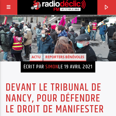
RADIO DÉCLIC
VOTRE RADIO ASSOCIATIVE EN TERRES DE
LORRAINE
ACTU
REPORTERS BÉNÉVOLES
ÉCRIT PAR
SIMON
LE 19 AVRIL 2021
DEVANT LE TRIBUNAL DE
NANCY, POUR DÉFENDRE
LE DROIT DE MANIFESTER