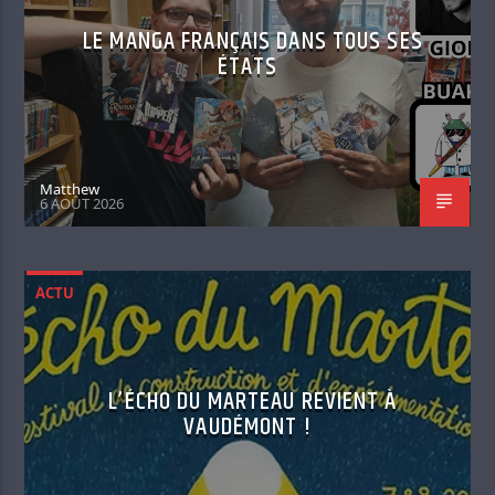
LE MANGA FRANÇAIS DANS TOUS SES
ÉTATS
Matthew
6 AOÛT 2026
ACTU
L’ÉCHO DU MARTEAU REVIENT À
VAUDÉMONT !