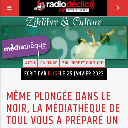
RADIO DÉCLIC
VOTRE RADIO ASSOCIATIVE EN TERRES DE
LORRAINE
ACTU
CULTURE
ZIK LIBRE ET CULTURE
ÉCRIT PAR
ÉLISE
LE 25 JANVIER 2023
MÊME PLONGÉE DANS LE
NOIR, LA MÉDIATHÈQUE DE
TOUL VOUS A PRÉPARÉ UN