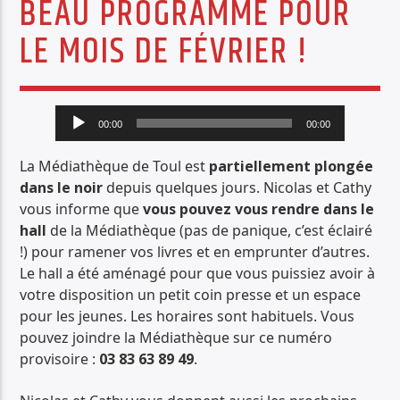
BEAU PROGRAMME POUR
PISTE ACTUELLE
LE MOIS DE FÉVRIER !
ARCHIBALD
PASCAL AYERBE
Lecteur
00:00
00:00
audio
La Médiathèque de Toul est
partiellement plongée
dans le noir
depuis quelques jours. Nicolas et Cathy
Radio Déclic
vous informe que
vous pouvez vous rendre dans le
hall
de la Médiathèque (pas de panique, c’est éclairé
!) pour ramener vos livres et en emprunter d’autres.
Le hall a été aménagé pour que vous puissiez avoir à
votre disposition un petit coin presse et un espace
pour les jeunes. Les horaires sont habituels. Vous
pouvez joindre la Médiathèque sur ce numéro
provisoire :
03 83 63 89 49
.