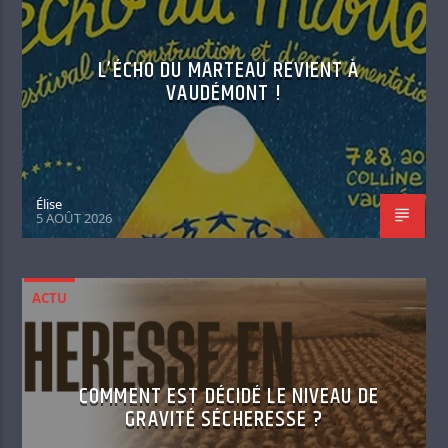
L’ÉCHO DU MARTEAU REVIENT À
VAUDÉMONT !
Élise
5 AOÛT 2026
ACTU
COMMENT EST DÉCIDÉ LE NIVEAU DE
GRAVITÉ SÉCHERESSE ?