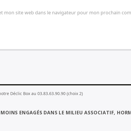
et mon site web dans le navigateur pour mon prochain co
tre Déclic Box au 03.83.63.90.90 (choix 2)
S MOINS ENGAGÉS DANS LE MILIEU ASSOCIATIF, HORM