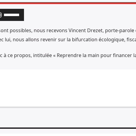
Utilisez
les
 possibles, nous recevons Vincent Drezet, porte-parole d’
flèches
 lui, nous allons revenir sur la bifurcation écologique, fisca
haut/bas
pour
c à ce propos, intitulée « Reprendre la main pour financer la
augmenter
ou
diminuer
le
volume.