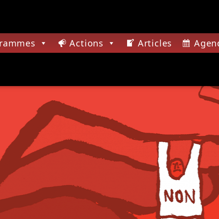
grammes
Actions
Articles
Agen
CTUELLE
TION
ONTEURS