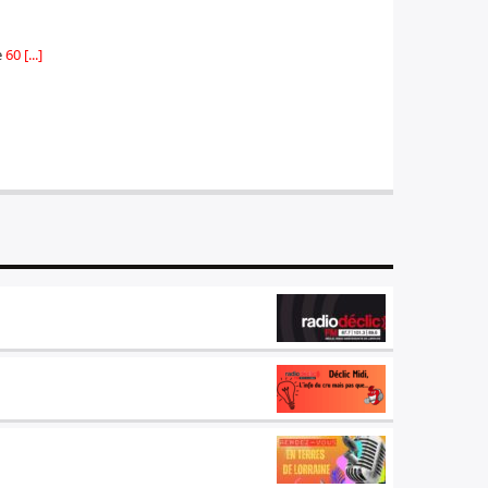
e
60 [...]