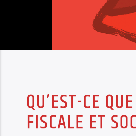
QU’EST-CE QUE
FISCALE ET SO