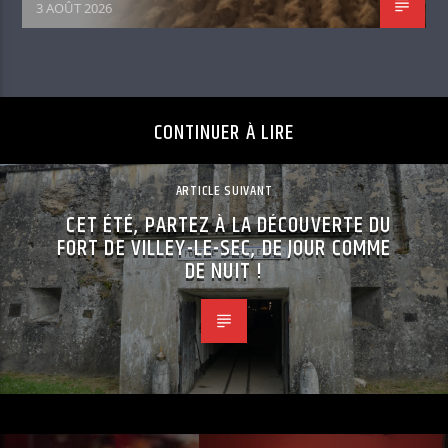
3 AOÛT 2026
CONTINUER À LIRE
ARTICLE SUIVANT
CET ÉTÉ, PARTEZ À LA DÉCOUVERTE DU
FORT DE VILLEY-LE-SEC, DE JOUR COMME
DE NUIT !