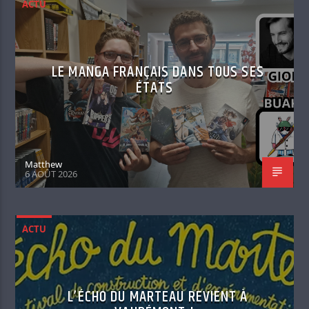
ACTU
LE MANGA FRANÇAIS DANS TOUS SES
ÉTATS
Matthew
6 AOÛT 2026
ACTU
L’ÉCHO DU MARTEAU REVIENT À