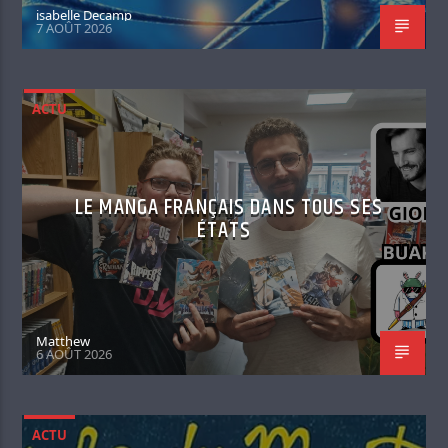
isabelle Decamp
7 AOÛT 2026
ACTU
LE MANGA FRANÇAIS DANS TOUS SES
ÉTATS
Matthew
6 AOÛT 2026
ACTU