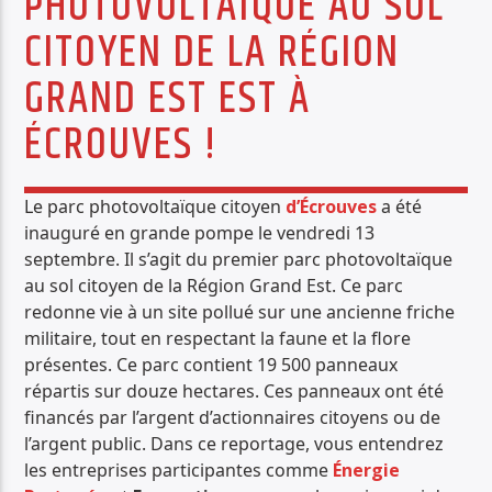
PHOTOVOLTAÏQUE AU SOL
PISTE ACTUELLE
CITOYEN DE LA RÉGION
IMPRESSIONS JAZZ
GRAND EST EST À
TOUTE L'ACTUALITÉ DES JAZZ
ÉCROUVES !
Le parc photovoltaïque citoyen
d’Écrouves
a été
inauguré en grande pompe le vendredi 13
Radio Déclic
septembre. Il s’agit du premier parc photovoltaïque
au sol citoyen de la Région Grand Est. Ce parc
redonne vie à un site pollué sur une ancienne friche
militaire, tout en respectant la faune et la flore
présentes. Ce parc contient 19 500 panneaux
répartis sur douze hectares. Ces panneaux ont été
financés par l’argent d’actionnaires citoyens ou de
l’argent public. Dans ce reportage, vous entendrez
les entreprises participantes comme
Énergie