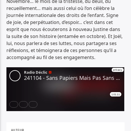
Novembre… le mois de la tristesse, du deuil, du
PISTE ACTUELLE
recueillement… mais aussi celui où l’on célèbre la
IMPRESSIONS JAZZ
journée internationale des droits de l’enfant. Signe
TOUTE L'ACTUALITÉ DES JAZZ
de joie, de perpétuation, d’espoir… c’est dans cet
esprit que nous écouterons à nouveau Justine dans
la suite de son histoire (entamée en octobre). Et Joël,
lui, nous parlera de ses luttes, nous partagera ses
réflexions, et témoignera de ces personnes qu’il a
accompagné au fil de ses engagements.
Radio Déclic
AUTEUR