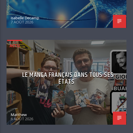
isabelle Decamp
7 AOÛT 2026
ACTU
LE MANGA FRANÇAIS DANS TOUS SES
ÉTATS
Matthew
6 AOÛT 2026