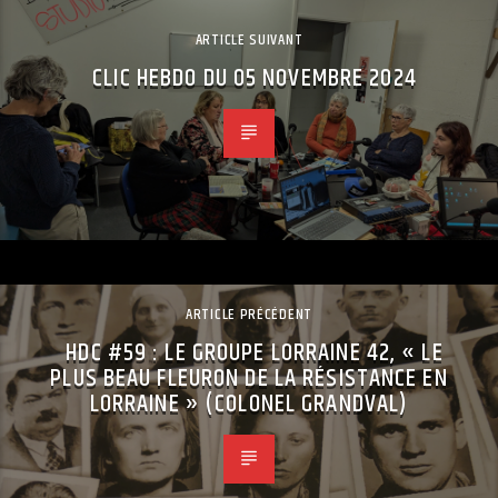
ARTICLE SUIVANT
CLIC HEBDO DU 05 NOVEMBRE 2024
ARTICLE PRÉCÉDENT
HDC #59 : LE GROUPE LORRAINE 42, « LE
PLUS BEAU FLEURON DE LA RÉSISTANCE EN
LORRAINE » (COLONEL GRANDVAL)