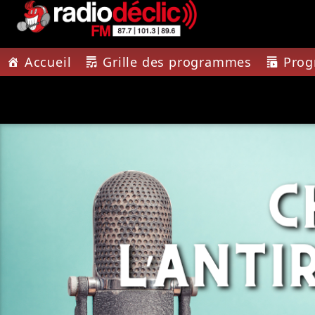
Accueil
Grille des programmes
Pro
PISTE A
RADIO DÉCLIC
CONTA
VOTRE RADIO
LUTTREL
ASSOCIATIVE EN
TERRES DE LORRAINE