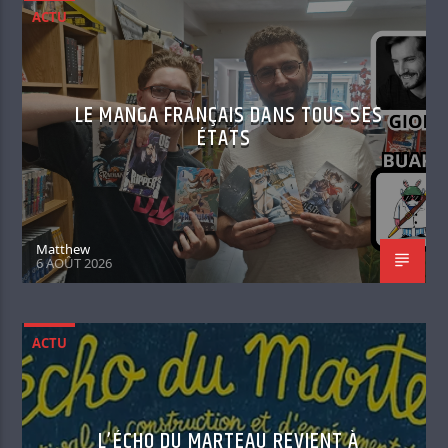
ACTU
LE MANGA FRANÇAIS DANS TOUS SES
ÉTATS
Matthew
6 AOÛT 2026
ACTU
L’ÉCHO DU MARTEAU REVIENT À