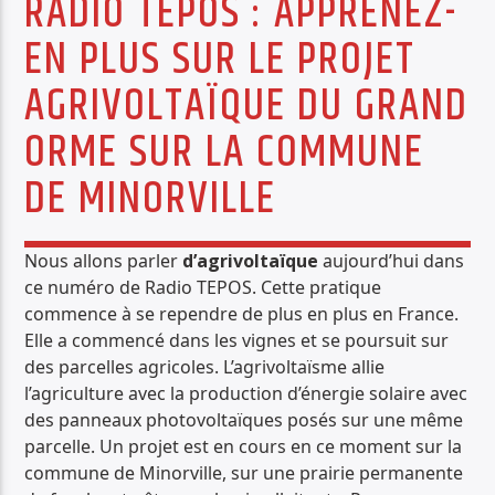
RADIO TEPOS : APPRENEZ-
PISTE ACTUELLE
EN PLUS SUR LE PROJET
IMPRESSIONS JAZZ
TOUTE L'ACTUALITÉ DES JAZZ
AGRIVOLTAÏQUE DU GRAND
ORME SUR LA COMMUNE
DE MINORVILLE
Radio Déclic
Nous allons parler
d’agrivoltaïque
aujourd’hui dans
ce numéro de Radio TEPOS. Cette pratique
commence à se rependre de plus en plus en France.
Elle a commencé dans les vignes et se poursuit sur
des parcelles agricoles. L’agrivoltaïsme allie
l’agriculture avec la production d’énergie solaire avec
des panneaux photovoltaïques posés sur une même
parcelle. Un projet est en cours en ce moment sur la
commune de Minorville, sur une prairie permanente