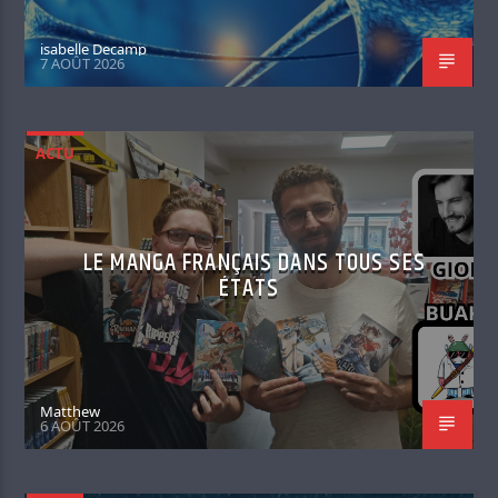
isabelle Decamp
7 AOÛT 2026
ACTU
LE MANGA FRANÇAIS DANS TOUS SES
ÉTATS
Matthew
6 AOÛT 2026