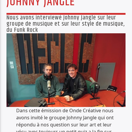
JOHNNY JANGLE
PISTE ACTUELLE
CULTURE UNITED.MP3
Nous avons interviewé Johnny Jangle sur leur
CULTURE UNITED.MP3
groupe de musique et sur leur style de musique,
du Funk Rock
Radio Déclic
Dans cette émission de Onde Créative nous
avons invité le groupe Johnny Jangle qui ont
répondu à nos question sur leur art et leur
vécu avec toujours un petit quiz a la fin sur