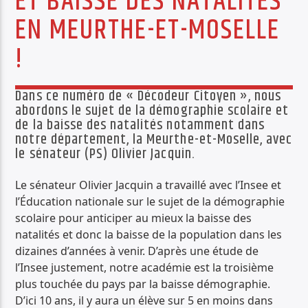
ET BAISSE DES NATALITÉS
PISTE ACTUELLE
EN MEURTHE-ET-MOSELLE
11 RAOG MONT D'AR SKOL.MP3
!
11 RAOG MONT D'AR SKOL.MP3
Dans ce numéro de « Décodeur Citoyen », nous
abordons le sujet de la démographie scolaire et
de la baisse des natalités notamment dans
notre département, la Meurthe-et-Moselle, avec
le sénateur (PS) Olivier Jacquin.
Radio Déclic
Le sénateur Olivier Jacquin a travaillé avec l’Insee et
l’Éducation nationale sur le sujet de la démographie
scolaire pour anticiper au mieux la baisse des
natalités et donc la baisse de la population dans les
dizaines d’années à venir. D’après une étude de
l’Insee justement, notre académie est la troisième
plus touchée du pays par la baisse démographie.
D’ici 10 ans, il y aura un élève sur 5 en moins dans