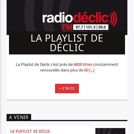
LA PLAYLIST DE
DÉCLIC
La Playlist de Déclic c'est près de
6000 titres
constamment
renouvelés dans plus de
60 [...]
+ D'INFOS
A VENIR
LA PLAYLIST DE DÉCLIC