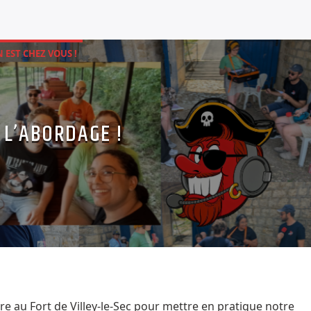
 EST CHEZ VOUS !
 L’ABORDAGE !
ncre au Fort de Villey-le-Sec pour mettre en pratique notre