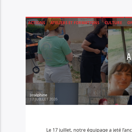
ACTIONS
ATELIERS ET FORMATIONS
CULTURE
ON
A
Joséphine
17 JUILLET 2026
Le 17 juillet, notre équipage a jeté l’a