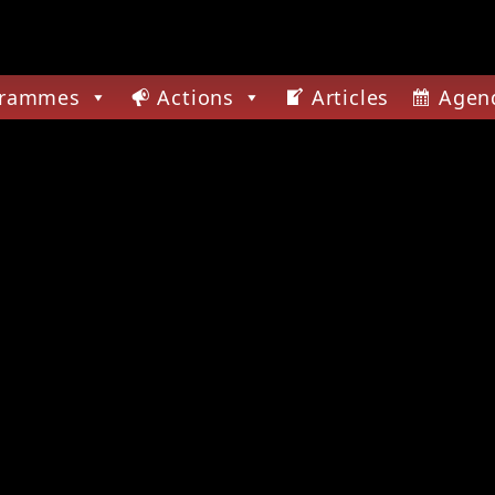
grammes
Actions
Articles
Agen
CTUELLE
E FEVER
 ROCK UNDERGROUND PRÉSENTÉ PAR SYNED
A