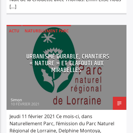
[…]
ACTU
NATURELLEMENT PARC
URBANISME DURABLE, CHANTIERS
« NATURE » ET CLAFOUTI AUX
MIRABELLES
Simon
10 FÉVRIER 2021
Jeudi 11 février 2021 Ce mois-ci, dans
Naturellement Parc, l’émission du Parc Naturel
Régional de Lorraine, Delphine Montoya,