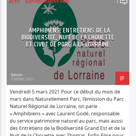
ACTU
NATURELLEMENT PARC
1
AMPHIBIENS, ENTRETIENS DE LA
BIODIVERSITÉ, NUIT DE LA CHOUETTE
ET CIVET DE PORC À LA LORRAINE
Simon
5 MARS 2021
Vendredi 5 mars 2021 Pour ce début du mois de
mars dans Naturellement Parc, l’émission du Parc
Naturel Régional de Lorraine, on parle
« Amphibiens » avec Laurent Godé, responsable
du service patrimoine naturel au parc, mais aussi
des Entretiens de la Biodiversité Grand Est et de la
Nuit de la Chouette avec Thomas. Enfin Elise nous