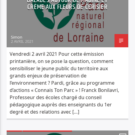
BALADES AUTOUR DE MADINE ET
CRÈME AUX FLEURS DE CERISIER
PISTE ACTUELLE
JUNGLE FEVER
TOUT LE ROCK UNDERGROUND PRÉSENTÉ PAR SYNED TONETTA
Simon
2 AVRIL 2021
Vendredi 2 avril 2021 Pour cette émission
printanière, on se pose la question, comment
sensibiliser le jeune public du territoire aux
Radio Déclic
grands enjeux de préservation de
l’environnement ? Pardi, grâce au programme
d’actions « Connais Ton Parc » ! Franck Bonilavri,
Professeur des écoles chargé du conseil
pédagogique auprès des enseignants du 1er
degré et des relations avec […]