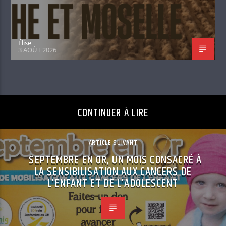
Élise
3 AOÛT 2026
CONTINUER À LIRE
ARTICLE SUIVANT
SEPTEMBRE EN OR, UN MOIS CONSACRÉ À
LA SENSIBILISATION AUX CANCERS DE
L’ENFANT ET DE L’ADOLESCENT