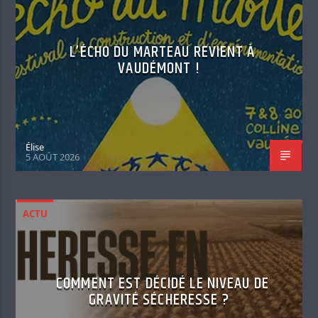
L’ÉCHO DU MARTEAU REVIENT À
VAUDÉMONT !
Élise
5 AOÛT 2026
ACTU
COMMENT EST DÉCIDÉ LE NIVEAU DE
GRAVITÉ SÉCHERESSE ?