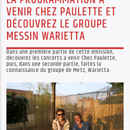
VENIR CHEZ PAULETTE ET
PISTE ACTUELLE
ARCHIBALD
DÉCOUVREZ LE GROUPE
PASCAL AYERBE
MESSIN WARIETTA
Dans une première partie de cette émission,
découvrez les concerts à venir Chez Paulette,
puis, dans une seconde partie, faites la
Radio Déclic
connaissance du groupe de Metz, Warietta.