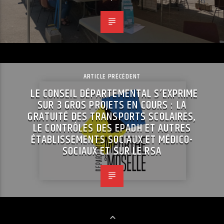
ARTICLE PRÉCÉDENT
LE CONSEIL DÉPARTEMENTAL S’EXPRIME
SUR 3 GROS PROJETS EN COURS : LA
GRATUITÉ DES TRANSPORTS SCOLAIRES,
LE CONTRÔLES DES EPADH ET AUTRES
ÉTABLISSEMENTS SOCIAUX ET MÉDICO-
SOCIAUX ET SUR LE RSA