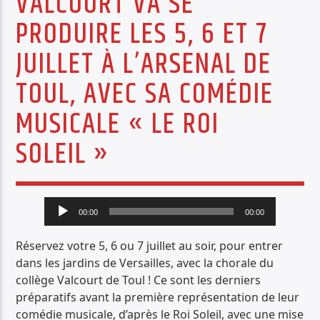
VALCOURT VA SE
PISTE ACTUELLE
PRODUIRE LES 5, 6 ET 7
18 MISS JOAN.MP3
JUILLET À L’ARSENAL DE
18 MISS JOAN.MP3
TOUL, AVEC SA COMÉDIE
MUSICALE « LE ROI
SOLEIL »
Radio Déclic
Lecteur
00:00
00:00
audio
Réservez votre 5, 6 ou 7 juillet au soir, pour entrer
dans les jardins de Versailles, avec la chorale du
collège Valcourt de Toul ! Ce sont les derniers
préparatifs avant la première représentation de leur
comédie musicale, d’après le Roi Soleil, avec une mise