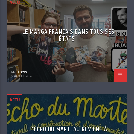
ACTU
LE MANGA FRANÇAIS DANS TOUS SES
ÉTATS
Matthew
6 AOÛT 2026
ACTU
L’ÉCHO DU MARTEAU REVIENT À