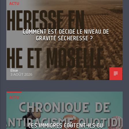
ACTU
COMMENT EST DÉCIDÉ LE NIVEAU DE
GRAVITÉ SÉCHERESSE ?
Élise
3 AOÛT 2026
ACTU
LES IMMIGRÉS COÛTENT-ILS OU