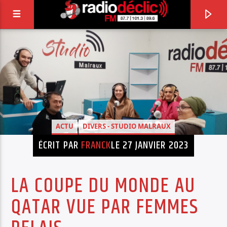
RADIO DÉCLIC
VOTRE RADIO ASSOCIATIVE EN TERRES DE
LORRAINE
ACTU
DIVERS - STUDIO MALRAUX
ÉCRIT PAR
FRANCK
LE 27 JANVIER 2023
LA COUPE DU MONDE AU
QATAR VUE PAR FEMMES