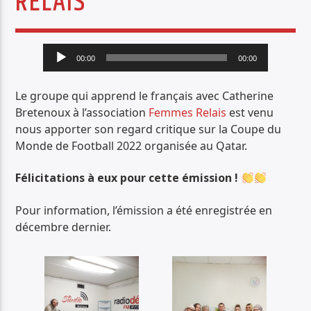
RELAIS
PISTE ACTUELLE
JUNGLE FEVER
Lecteur
TOUT LE ROCK UNDERGROUND PRÉSENTÉ PAR SYNED TONETTA
00:00
00:00
audio
Le groupe qui apprend le français avec Catherine
Bretenoux à l’association
Femmes Relais
est venu
nous apporter son regard critique sur la Coupe du
Monde de Football 2022 organisée au Qatar.
Radio Déclic
Félicitations à eux pour cette émission !
Pour information, l’émission a été enregistrée en
décembre dernier.