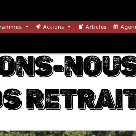
grammes
Actions
Articles
Agen
CTUELLE
E FEVER
 ROCK UNDERGROUND PRÉSENTÉ PAR SYNED
A