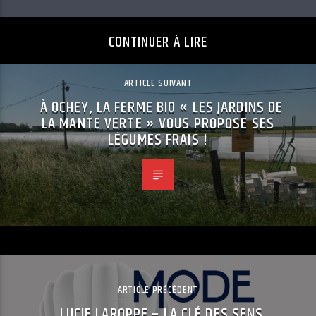
CONTINUER À LIRE
ARTICLE SUIVANT
À OCHEY, LA FERME BIO « LES JARDINS DE
LA MANTE VERTE » VOUS PROPOSE SES
LÉGUMES FRAIS !
ARTICLE PRÉCÉDENT
LUCIE LAROPPE – LA CLÉ DES SENS