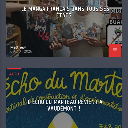
LE MANGA FRANÇAIS DANS TOUS SES
ÉTATS
Matthew
6 AOÛT 2026
ACTU
L’ÉCHO DU MARTEAU REVIENT À
VAUDÉMONT !