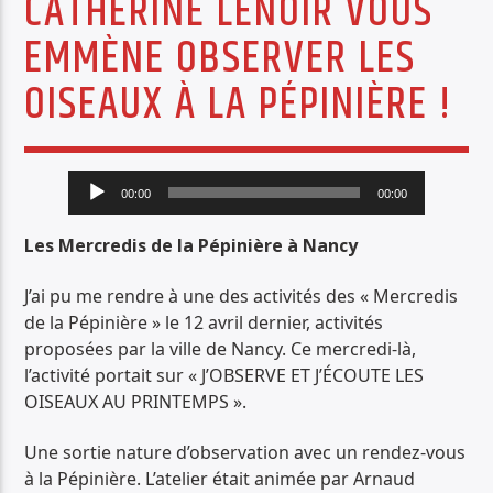
CATHERINE LENOIR VOUS
PISTE ACTUELLE
EMMÈNE OBSERVER LES
JUNGLE FEVER
OISEAUX À LA PÉPINIÈRE !
TOUT LE ROCK UNDERGROUND PRÉSENTÉ PAR SYNED TONETTA
Lecteur
00:00
00:00
audio
Les Mercredis de la Pépinière à Nancy
Radio Déclic
J’ai pu me rendre à une des activités des « Mercredis
de la Pépinière » le 12 avril dernier, activités
proposées par la ville de Nancy. Ce mercredi-là,
l’activité portait sur « J’OBSERVE ET J’ÉCOUTE LES
OISEAUX AU PRINTEMPS ».
Une sortie nature d’observation avec un rendez-vous
à la Pépinière. L’atelier était animée par Arnaud