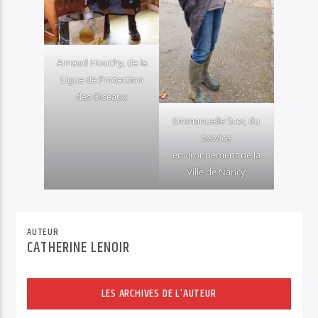
Arnaud Houchy, de la
Ligue de Protection
des Oiseaux
Emmanuelle Scor, du
service
environnement de la
Ville de Nancy
AUTEUR
CATHERINE LENOIR
LES ARCHIVES DE L'AUTEUR