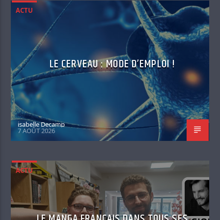
ACTU
LE CERVEAU : MODE D’EMPLOI !
isabelle Decamp
7 AOÛT 2026
ACTU
LE MANGA FRANÇAIS DANS TOUS SES