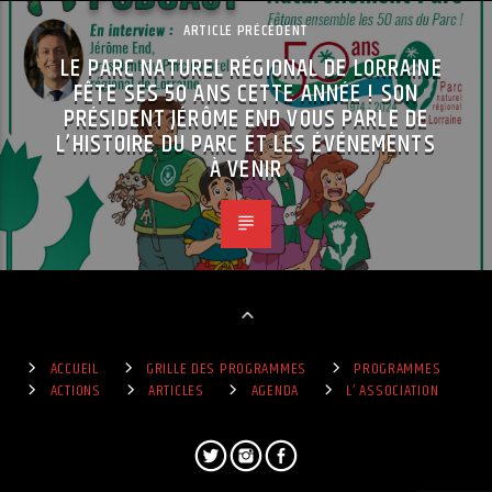
ARTICLE PRÉCÉDENT
LE PARC NATUREL RÉGIONAL DE LORRAINE
FÊTE SES 50 ANS CETTE ANNÉE ! SON
PRÉSIDENT JÉRÔME END VOUS PARLE DE
L’HISTOIRE DU PARC ET LES ÉVÉNEMENTS
À VENIR
ACCUEIL
GRILLE DES PROGRAMMES
PROGRAMMES
ACTIONS
ARTICLES
AGENDA
L’ ASSOCIATION