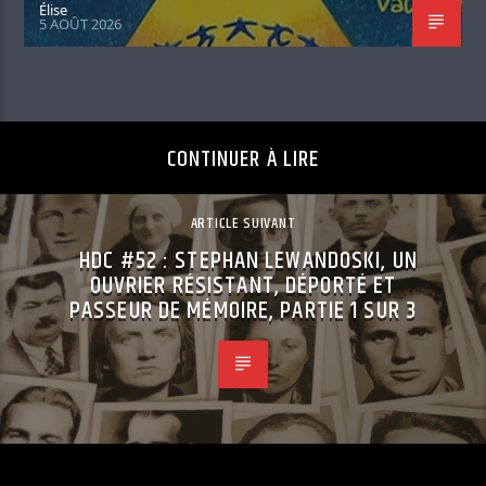
Élise
5 AOÛT 2026
CONTINUER À LIRE
ARTICLE SUIVANT
HDC #52 : STEPHAN LEWANDOSKI, UN
OUVRIER RÉSISTANT, DÉPORTÉ ET
PASSEUR DE MÉMOIRE, PARTIE 1 SUR 3