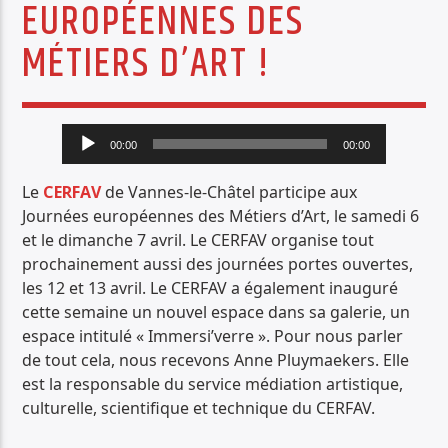
EUROPÉENNES DES
PISTE ACTUELLE
MÉTIERS D’ART !
IMPRESSIONS JAZZ
TOUTE L'ACTUALITÉ DES JAZZ
Lecteur
00:00
00:00
audio
Le
CERFAV
de Vannes-le-Châtel participe aux
Journées européennes des Métiers d’Art, le samedi 6
Radio Déclic
et le dimanche 7 avril. Le CERFAV organise tout
prochainement aussi des journées portes ouvertes,
les 12 et 13 avril. Le CERFAV a également inauguré
cette semaine un nouvel espace dans sa galerie, un
espace intitulé « Immersi’verre ». Pour nous parler
de tout cela, nous recevons Anne Pluymaekers. Elle
est la responsable du service médiation artistique,
culturelle, scientifique et technique du CERFAV.