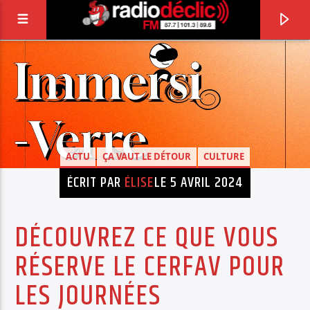
RADIO DÉCLIC
VOTRE RADIO ASSOCIATIVE EN TERRES DE
LORRAINE
ACTU
ÇA VAUT LE DÉTOUR
CULTURE
ÉCRIT PAR
ÉLISE
LE 5 AVRIL 2024
DÉCOUVREZ CE QUE VOUS
RÉSERVE LE CERFAV POUR
LES JOURNÉES