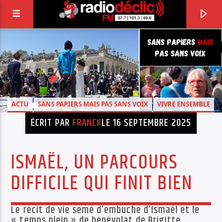
RADIO DÉCLIC
VOTRE RADIO ASSOCIATIVE EN TERRES DE
LORRAINE
ACTU
SANS PAPIERS MAIS PAS SANS VOIX
VIVRE ENSEMBLE
ÉCRIT PAR
FRANCK
LE 16 SEPTEMBRE 2025
ISMAËL, UN PARCOURS
DIFFICILE QUI FINIT BIEN
Le récit de vie semé d’embuche d’Ismaël et le
« temps plein » de bénévolat de Brigitte.