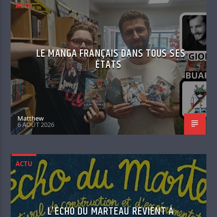
ACTU
LE MANGA FRANÇAIS DANS TOUS SES
ÉTATS
Matthew
6 AOÛT 2026
ACTU
L’ÉCHO DU MARTEAU REVIENT À