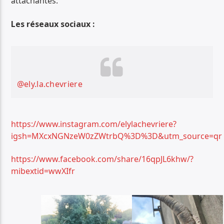
attachantes.
Les réseaux sociaux :
@ely.la.chevriere
https://www.instagram.com/elylachevriere?
igsh=MXcxNGNzeW0zZWtrbQ%3D%3D&utm_source=qr
https://www.facebook.com/share/16qpJL6khw/?
mibextid=wwXIfr