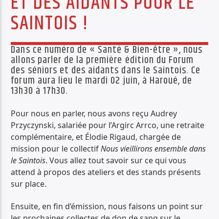
ET DES AIDANTS POUR LE
PISTE ACTUELLE
SAINTOIS !
MELLOW MOOD
02
Dans ce numéro de « Santé & Bien-être », nous
allons parler de la première édition du Forum
des séniors et des aidants dans le Saintois. Ce
forum aura lieu le mardi 02 juin, à Haroué, de
13h30 à 17h30.
Pour nous en parler, nous avons reçu Audrey
Radio Déclic
Przyczynski, salariée pour l’Argirc Arrco, une retraite
complémentaire, et Élodie Rigaud, chargée de
mission pour le collectif
Nous vieillirons ensemble dans
le Saintois
. Vous allez tout savoir sur ce qui vous
attend à propos des ateliers et des stands présents
sur place.
Ensuite, en fin d’émission, nous faisons un point sur
les prochaines collectes de don de sang sur le