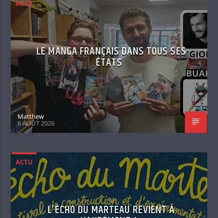
ACTU
LE MANGA FRANÇAIS DANS TOUS SES
ÉTATS
Matthew
6 AOÛT 2026
ACTU
L’ÉCHO DU MARTEAU REVIENT À