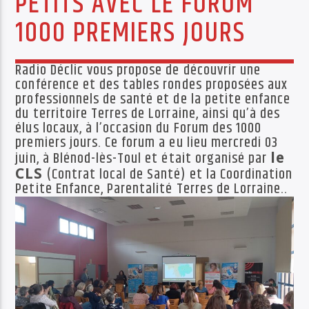
PETITS AVEC LE FORUM
PISTE ACTUELLE
1000 PREMIERS JOURS
MA MÉMOIRE EN CHANSON
LES SOUVENIRS EN MUSIQUE D'ANDRÉ DEJAUNE
Radio Déclic vous propose de découvrir une
conférence et des tables rondes proposées aux
professionnels de santé et de la petite enfance
du territoire Terres de Lorraine, ainsi qu’à des
élus locaux, à l’occasion du Forum des 1000
premiers jours. Ce forum a eu lieu mercredi 03
juin, à Blénod-lès-Toul et était organisé par
le
Radio Déclic
CLS
(Contrat local de Santé) et la Coordination
Petite Enfance, Parentalité Terres de Lorraine..