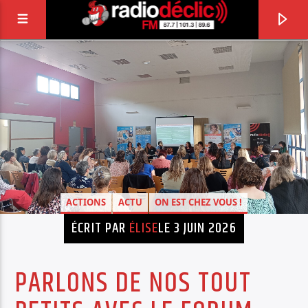
RADIO DÉCLIC
VOTRE RADIO ASSOCIATIVE EN TERRES DE
LORRAINE
ACTIONS
ACTU
ON EST CHEZ VOUS !
ÉCRIT PAR
ÉLISE
LE 3 JUIN 2026
PARLONS DE NOS TOUT