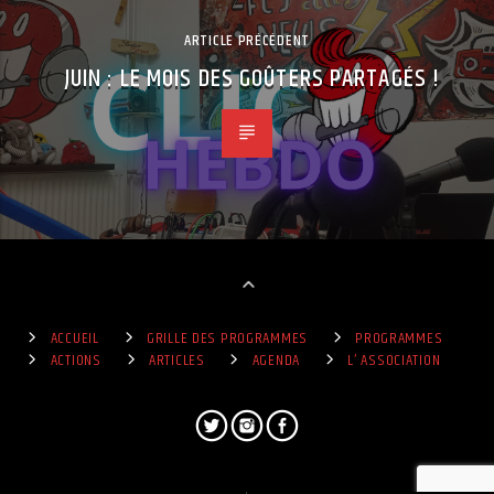
ARTICLE PRÉCÉDENT
JUIN : LE MOIS DES GOÛTERS PARTAGÉS !
ACCUEIL
GRILLE DES PROGRAMMES
PROGRAMMES
ACTIONS
ARTICLES
AGENDA
L’ ASSOCIATION