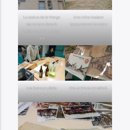
La statue de la Vierge
Une riche maison
est encore dans la
typiquement lorraine
petite corniche, chose
rare
Les fameux pâtés
Des archives de Ménil-
lorrains de Lagney
la-Tour