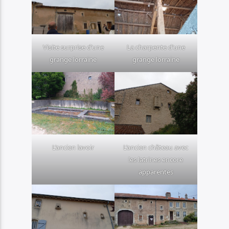
Visite surprise d’une
La charpente d’une
grange lorraine
grange lorraine
L’ancien lavoir
L’ancien château avec
les latrines encore
apparentes