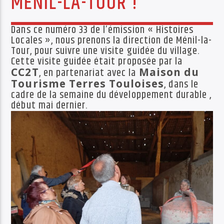
MÉNIL-LA-TOUR !
PISTE ACTUELLE
ATTENTION
Dans ce numéro 33 de l’émission « Histoires
THE RACONTEURS
Locales », nous prenons la direction de Ménil-la-
Tour, pour suivre une visite guidée du village.
Cette visite guidée était proposée par la
CC2T
, en partenariat avec la
Maison du
Tourisme Terres Touloises
, dans le
cadre de la semaine du développement durable ,
début mai dernier.
Radio Déclic