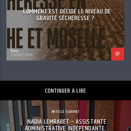
COMMENT EST DÉCIDÉ LE NIVEAU DE
GRAVITÉ SÉCHERESSE ?
Élise
3 AOÛT 2026
CONTINUER À LIRE
ARTICLE SUIVANT
NADIA LEMRABET – ASSISTANTE
ADMINISTRATIVE INDÉPENDANTE.