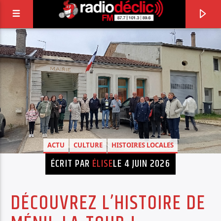
RADIO DÉCLIC
VOTRE RADIO ASSOCIATIVE EN TERRES DE
LORRAINE
ACTU
CULTURE
HISTOIRES LOCALES
ÉCRIT PAR
ÉLISE
LE 4 JUIN 2026
DÉCOUVREZ L’HISTOIRE DE