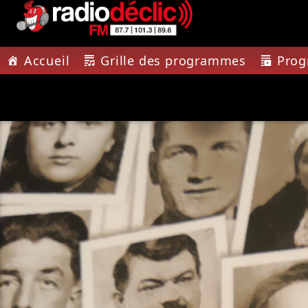
Accueil
Grille des programmes
Pro
PISTE A
RADIO DÉCLIC
BABY 
VOTRE RADIO
CAMILLE
ASSOCIATIVE EN
TERRES DE LORRAINE