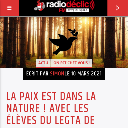
RADIO DÉCLIC
VOTRE RADIO ASSOCIATIVE EN TERRES DE
LORRAINE
ACTU
ON EST CHEZ VOUS !
ÉCRIT PAR
SIMON
LE 10 MARS 2021
LA PAIX EST DANS LA
NATURE ! AVEC LES
ÉLÈVES DU LEGTA DE