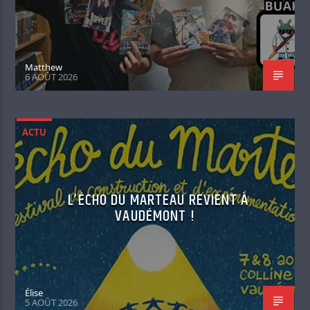
Matthew
6 AOÛT 2026
ACTU
L’ÉCHO DU MARTEAU REVIENT À
VAUDÉMONT !
Élise
5 AOÛT 2026