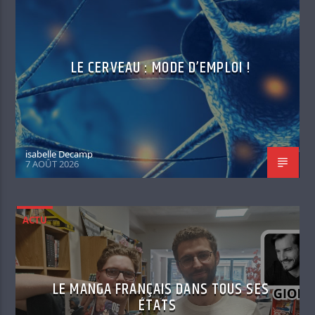
LE CERVEAU : MODE D’EMPLOI !
isabelle Decamp
7 AOÛT 2026
ACTU
LE MANGA FRANÇAIS DANS TOUS SES
ÉTATS