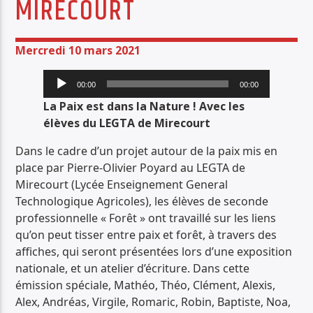
MIRECOURT
PISTE ACTUELLE
SACRÉE SOIRÉE
Mercredi 10 mars 2021
CHRISTIAN NARA
Lecteur
00:00
00:00
audio
La Paix est dans la Nature ! Avec les
élèves du LEGTA de Mirecourt
Dans le cadre d’un projet autour de la paix mis en
Radio Déclic
place par Pierre-Olivier Poyard au LEGTA de
Mirecourt (Lycée Enseignement General
Technologique Agricoles), les élèves de seconde
professionnelle « Forêt » ont travaillé sur les liens
qu’on peut tisser entre paix et forêt, à travers des
affiches, qui seront présentées lors d’une exposition
nationale, et un atelier d’écriture. Dans cette
émission spéciale, Mathéo, Théo, Clément, Alexis,
Alex, Andréas, Virgile, Romaric, Robin, Baptiste, Noa,